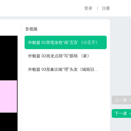
登录
/
注册
音视频
外貌篇 01简笔涂色“画”五官 《小王子》
外貌篇 02画龙点睛“写”眼睛 《家》
外貌篇 03形象比喻“理”头发《城南旧事》
上一课
下一课